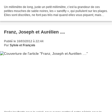
Un millimètre de long, juste un petit millimètre, c’est la grandeur de ces
petites mouches de sable noires, les « sandfly », qui pullulent sur les plages.
Elles sont discrètes, ne font pas très mal quand elles vous piquent, mais
elles vous font des boutons...
Franz, Joseph et Aurélien ....
Publié le 16/03/2012 à 22:44
Par
Sylvie et François