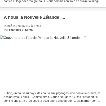
contes et légendes malgré nous. Nous sommes en train de suivre la trilogie
(merci Sylvain pour les films). Ces...
A nous la Nouvelle Zélande ....
Publié le 07/03/2012 à 07:13
Par
François et Sylvie
Et hop, un nouveau pays, des nouveaux paysages, une nouvelle culture, et
des nouveaux amis…Comme dirait Claude Nougaro : « Dès l’aéroport j’ai
senti le choc… » et ce choc-là est d’abord chaleureux. C’est marrant comme
on reçoit de bonnes ondes en Nouvelle...