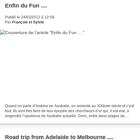
Enfin du Fun ....
Publié le 24/02/2012 à 12:58
Par
François et Sylvie
Quand on parle d’histoire en Australie, on remonte au XIXème siècle et c’est
tout. Ils sont très fiers de leur épopée des chercheurs d’or qui, il est vrai, a
engendré l’opulence de Australie actuelle. Donc, entre deux plages de
surfeur, nous avons visité...
Road trip from Adelaide to Melbourne ....