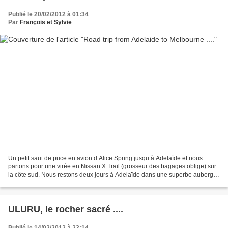
Publié le 20/02/2012 à 01:34
Par
François et Sylvie
Un petit saut de puce en avion d’Alice Spring jusqu’à Adelaïde et nous
partons pour une virée en Nissan X Trail (grosseur des bagages oblige) sur
la côte sud. Nous restons deux jours à Adelaïde dans une superbe auberge
de jeunesse (Adelaïde Central YHA...
ULURU, le rocher sacré ....