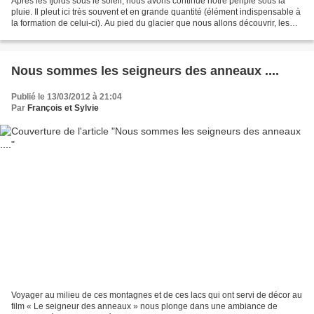
Après les fjords sous le soleil, nous avons continué notre périple sous la
pluie. Il pleut ici très souvent et en grande quantité (élément indispensable à
la formation de celui-ci). Au pied du glacier que nous allons découvrir, les
précipitations sont...
Nous sommes les seigneurs des anneaux ....
Publié le 13/03/2012 à 21:04
Par
François et Sylvie
Voyager au milieu de ces montagnes et de ces lacs qui ont servi de décor au
film « Le seigneur des anneaux » nous plonge dans une ambiance de