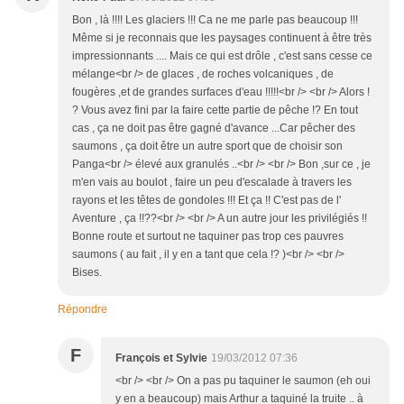
Bon , là !!!! Les glaciers !!! Ca ne me parle pas beaucoup !!!
Même si je reconnais que les paysages continuent à être très
impressionnants .... Mais ce qui est drôle , c'est sans cesse ce
mélange<br /> de glaces , de roches volcaniques , de
fougères ,et de grandes surfaces d'eau !!!!!<br /> <br /> Alors !
? Vous avez fini par la faire cette partie de pêche !? En tout
cas , ça ne doit pas être gagné d'avance ...Car pêcher des
saumons , ça doit être un autre sport que de choisir son
Panga<br /> élevé aux granulés ..<br /> <br /> Bon ,sur ce , je
m'en vais au boulot , faire un peu d'escalade à travers les
rayons et les têtes de gondoles !!! Et ça !! C'est pas de l'
Aventure , ça !!??<br /> <br /> A un autre jour les privilégiés !!
Bonne route et surtout ne taquiner pas trop ces pauvres
saumons ( au fait , il y en a tant que cela !? )<br /> <br />
Bises.
Répondre
F
François et Sylvie
19/03/2012 07:36
<br /> <br /> On a pas pu taquiner le saumon (eh oui
y en a beaucoup) mais Arthur a taquiné la truite .. à