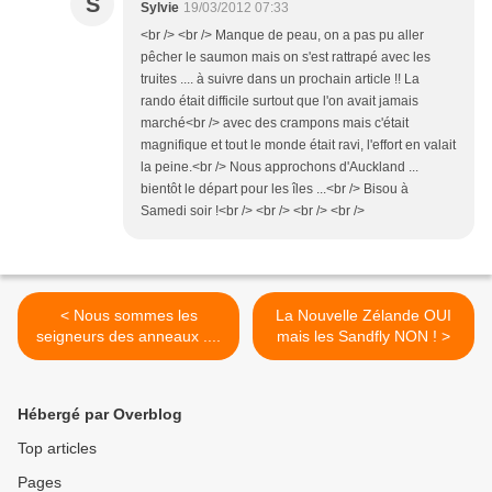
S
Sylvie
19/03/2012 07:33
<br /> <br /> Manque de peau, on a pas pu aller
pêcher le saumon mais on s'est rattrapé avec les
truites .... à suivre dans un prochain article !! La
rando était difficile surtout que l'on avait jamais
marché<br /> avec des crampons mais c'était
magnifique et tout le monde était ravi, l'effort en valait
la peine.<br /> Nous approchons d'Auckland ...
bientôt le départ pour les îles ...<br /> Bisou à
Samedi soir !<br /> <br /> <br /> <br />
< Nous sommes les
La Nouvelle Zélande OUI
seigneurs des anneaux ....
mais les Sandfly NON ! >
Hébergé par Overblog
Top articles
Pages