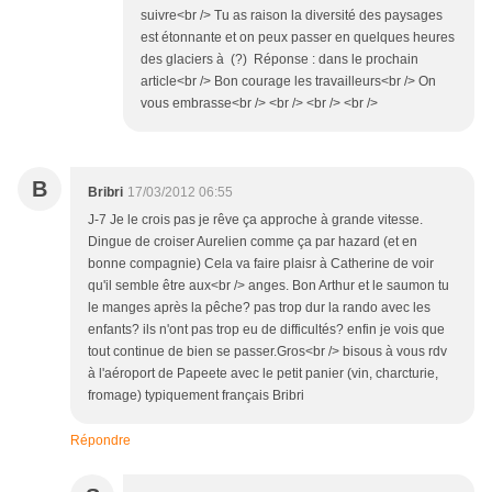
suivre<br /> Tu as raison la diversité des paysages
est étonnante et on peux passer en quelques heures
des glaciers à (?) Réponse : dans le prochain
article<br /> Bon courage les travailleurs<br /> On
vous embrasse<br /> <br /> <br /> <br />
B
Bribri
17/03/2012 06:55
J-7 Je le crois pas je rêve ça approche à grande vitesse.
Dingue de croiser Aurelien comme ça par hazard (et en
bonne compagnie) Cela va faire plaisr à Catherine de voir
qu'il semble être aux<br /> anges. Bon Arthur et le saumon tu
le manges après la pêche? pas trop dur la rando avec les
enfants? ils n'ont pas trop eu de difficultés? enfin je vois que
tout continue de bien se passer.Gros<br /> bisous à vous rdv
à l'aéroport de Papeete avec le petit panier (vin, charcturie,
fromage) typiquement français Bribri
Répondre