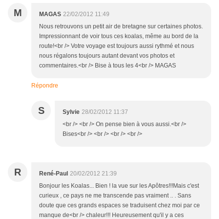
M
MAGAS
22/02/2012 11:49
Nous retrouvons un petit air de bretagne sur certaines photos.
Impressionnant de voir tous ces koalas, même au bord de la
route!<br /> Votre voyage est toujours aussi rythmé et nous
nous régalons toujours autant devant vos photos et
commentaires.<br /> Bise à tous les 4<br /> MAGAS
Répondre
S
Sylvie
28/02/2012 11:37
<br /> <br /> On pense bien à vous aussi.<br />
Bises<br /> <br /> <br /> <br />
R
René-Paul
20/02/2012 21:39
Bonjour les Koalas... Bien ! la vue sur les Apôtres!!!Mais c'est
curieux , ce pays ne me transcende pas vraiment .. . Sans
doute que ces grands espaces se traduisent chez moi par ce
manque de<br /> chaleur!!! Heureusement qu'il y a ces