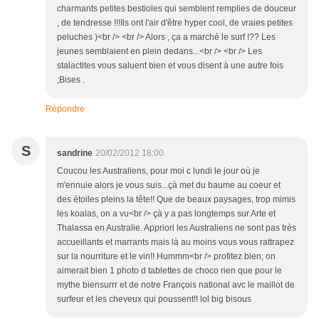
charmants petites bestioles qui semblent remplies de douceur
, de tendresse !!!Ils ont l'air d'être hyper cool, de vraies petites
peluches )<br /> <br /> Alors , ça a marché le surf !?? Les
jeunes semblaient en plein dedans...<br /> <br /> Les
stalactites vous saluent bien et vous disent à une autre fois
;Bises .
Répondre
S
sandrine
20/02/2012 18:00
Coucou les Australiens, pour moi c lundi le jour où je
m'ennuie alors je vous suis...çà met du baume au coeur et
des étoiles pleins la tête!! Que de beaux paysages, trop mimis
les koalas, on a vu<br /> çà y a pas longtemps sur Arte et
Thalassa en Australie. Appriori les Australiens ne sont pas très
accueillants et marrants mais là au moins vous vous rattrapez
sur la nourriture et le vin!! Hummm<br /> profitez bien, on
aimerait bien 1 photo d tablettes de choco rien que pour le
mythe biensurrr et de notre François national avc le maillot de
surfeur et les cheveux qui poussent!! lol big bisous