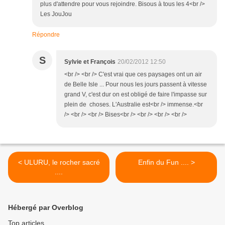
plus d'attendre pour vous rejoindre. Bisous à tous les 4<br />
Les JouJou
Répondre
S
Sylvie et François
20/02/2012 12:50
<br /> <br /> C'est vrai que ces paysages ont un air
de Belle Isle ... Pour nous les jours passent à vitesse
grand V, c'est dur on est obligé de faire l'impasse sur
plein de choses. L'Australie est<br /> immense.<br
/> <br /> <br /> Bises<br /> <br /> <br /> <br />
< ULURU, le rocher sacré
Enfin du Fun .... >
....
Hébergé par Overblog
Top articles