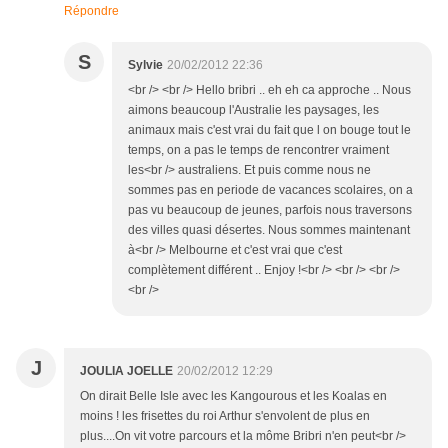
Répondre
S
Sylvie
20/02/2012 22:36
<br /> <br /> Hello bribri .. eh eh ca approche .. Nous
aimons beaucoup l'Australie les paysages, les
animaux mais c'est vrai du fait que l on bouge tout le
temps, on a pas le temps de rencontrer vraiment
les<br /> australiens. Et puis comme nous ne
sommes pas en periode de vacances scolaires, on a
pas vu beaucoup de jeunes, parfois nous traversons
des villes quasi désertes. Nous sommes maintenant
à<br /> Melbourne et c'est vrai que c'est
complètement différent .. Enjoy !<br /> <br /> <br />
<br />
J
JOULIA JOELLE
20/02/2012 12:29
On dirait Belle Isle avec les Kangourous et les Koalas en
moins ! les frisettes du roi Arthur s'envolent de plus en
plus....On vit votre parcours et la môme Bribri n'en peut<br />