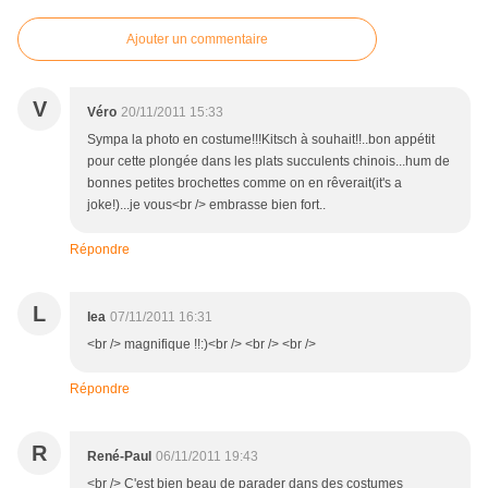
Ajouter un commentaire
V
Véro
20/11/2011 15:33
Sympa la photo en costume!!!Kitsch à souhait!!..bon appétit
pour cette plongée dans les plats succulents chinois...hum de
bonnes petites brochettes comme on en rêverait(it's a
joke!)...je vous<br /> embrasse bien fort..
Répondre
L
lea
07/11/2011 16:31
<br /> magnifique !!:)<br /> <br /> <br />
Répondre
R
René-Paul
06/11/2011 19:43
<br /> C'est bien beau de parader dans des costumes