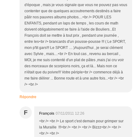
d'époque , mais je vous signale que vous ne pouvez pas vous
contenter que de quelques accoutrements destinés a faire
pâlir nos pauvres albums photos....<br /> POUR LES
ENFANTS, pendant un laps de temps , les cours de math
doivent obligatoirement se faire à l'aide de Bouliers...Et
François doit se mettre à tout prix , pendant une journée ,
entre les<br /> brancards d'un pousse-pousse !!! ( Le SPORT,
mon p'tit gars!!! Le SPORT .... )Aujourd'hui , je serai clément
avec Sylvie , mais....<br /> En tout cas , revenu au bercail ,
MOI, je me suis contenté d'un plat de pâtes ,mais j'ai cru voir
des morceaux de scorpions noirs, ça et là... Mais non ce
n'était que du poivre!!! Votre périple<br /> commence déjà à
me faire délirer ... Bonne route et à une autre fois...<br /> <br
/> <br />
Répondre
F
François
07/11/2011 12:26
<br /> <br /> Le sport c'est demain pour grimper sur
la Muraille !!!<br /> <br /> <br /> Bizzz<br /> <br />
<br /> <br />