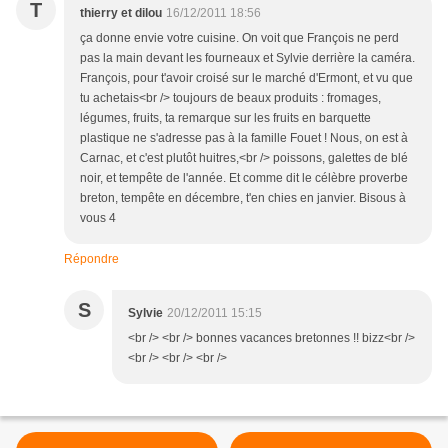
T
thierry et dilou
16/12/2011 18:56
ça donne envie votre cuisine. On voit que François ne perd
pas la main devant les fourneaux et Sylvie derrière la caméra.
François, pour t'avoir croisé sur le marché d'Ermont, et vu que
tu achetais<br /> toujours de beaux produits : fromages,
légumes, fruits, ta remarque sur les fruits en barquette
plastique ne s'adresse pas à la famille Fouet ! Nous, on est à
Carnac, et c'est plutôt huitres,<br /> poissons, galettes de blé
noir, et tempête de l'année. Et comme dit le célèbre proverbe
breton, tempête en décembre, t'en chies en janvier. Bisous à
vous 4
Répondre
S
Sylvie
20/12/2011 15:15
<br /> <br /> bonnes vacances bretonnes !! bizz<br />
<br /> <br /> <br />