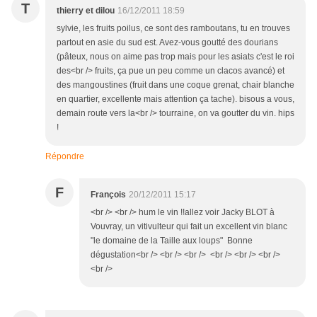
T
thierry et dilou
16/12/2011 18:59
sylvie, les fruits poilus, ce sont des ramboutans, tu en trouves
partout en asie du sud est. Avez-vous goutté des dourians
(pâteux, nous on aime pas trop mais pour les asiats c'est le roi
des<br /> fruits, ça pue un peu comme un clacos avancé) et
des mangoustines (fruit dans une coque grenat, chair blanche
en quartier, excellente mais attention ça tache). bisous a vous,
demain route vers la<br /> tourraine, on va goutter du vin. hips
!
Répondre
F
François
20/12/2011 15:17
<br /> <br /> hum le vin !!allez voir Jacky BLOT à
Vouvray, un vitivulteur qui fait un excellent vin blanc
"le domaine de la Taille aux loups" Bonne
dégustation<br /> <br /> <br /> <br /> <br /> <br />
<br />