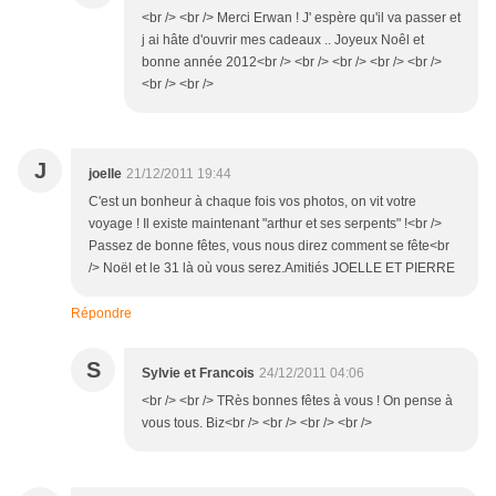
<br /> <br /> Merci Erwan ! J' espère qu'il va passer et
j ai hâte d'ouvrir mes cadeaux .. Joyeux Noêl et
bonne année 2012<br /> <br /> <br /> <br /> <br />
<br /> <br />
J
joelle
21/12/2011 19:44
C'est un bonheur à chaque fois vos photos, on vit votre
voyage ! Il existe maintenant "arthur et ses serpents" !<br />
Passez de bonne fêtes, vous nous direz comment se fête<br
/> Noël et le 31 là où vous serez.Amitiés JOELLE ET PIERRE
Répondre
S
Sylvie et Francois
24/12/2011 04:06
<br /> <br /> TRès bonnes fêtes à vous ! On pense à
vous tous. Biz<br /> <br /> <br /> <br />