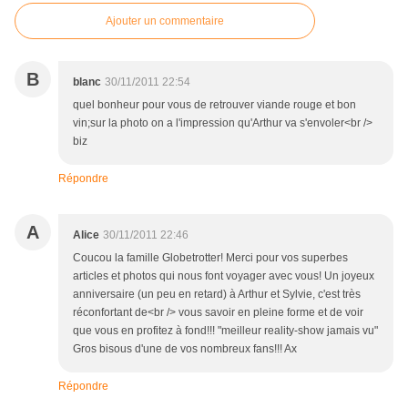
Ajouter un commentaire
B
blanc
30/11/2011 22:54
quel bonheur pour vous de retrouver viande rouge et bon
vin;sur la photo on a l'impression qu'Arthur va s'envoler<br />
biz
Répondre
A
Alice
30/11/2011 22:46
Coucou la famille Globetrotter! Merci pour vos superbes
articles et photos qui nous font voyager avec vous! Un joyeux
anniversaire (un peu en retard) à Arthur et Sylvie, c'est très
réconfortant de<br /> vous savoir en pleine forme et de voir
que vous en profitez à fond!!! "meilleur reality-show jamais vu"
Gros bisous d'une de vos nombreux fans!!! Ax
Répondre