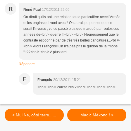
R
René-Paul
17/12/2011 22:05
On dirait qu'ils ont une relation toute particulière avec l'Armée
et les engins qui vont avec!!! On aurait pu penser que ce
serait l'inverse , vu ce passé plus que marqué par routes ces
années de<br /> guerre !!!<br /> <br /> Heureusement que le
contraste est donné par de très très belles caricatures...<br />
<br /> Alors François!! On n'a pas pris le guidon de la "mobs
"!!??<br /> <br /> A plus tard.
Répondre
F
François
20/12/2011 15:21
<br /> <br /> caicatures ?<br /> <br /> <br /> <br />
< Mui Né, côté terre......
Magic Mèkong ! >