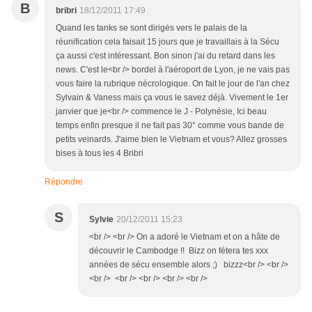
B
bribri
18/12/2011 17:49
Quand les tanks se sont dirigés vers le palais de la
réunification cela faisait 15 jours que je travaillais à la Sécu
ça aussi c'est intéressant. Bon sinon j'ai du retard dans les
news. C'est le<br /> bordel à l'aéroport de Lyon, je ne vais pas
vous faire la rubrique nécrologique. On fait le jour de l'an chez
Sylvain & Vaness mais ça vous le savez déjà. Vivement le 1er
janvier que je<br /> commence le J - Polynésie, Ici beau
temps enfin presque il ne fait pas 30° comme vous bande de
petits veinards. J'aime bien le Vietnam et vous? Allez grosses
bises à tous les 4 Bribri
Répondre
S
Sylvie
20/12/2011 15:23
<br /> <br /> On a adoré le Vietnam et on a hâte de
découvrir le Cambodge !! Bizz on fétera tes xxx
années de sécu ensemble alors ;) bizzz<br /> <br />
<br /> <br /> <br /> <br /> <br />