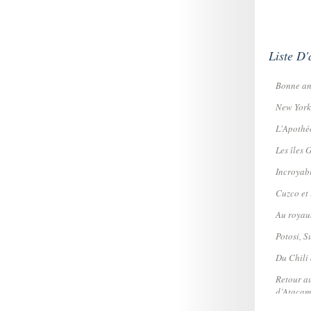
Liste D'
Bonne an
New York 
L'Apothéo
Les îles G
Incroyab
Cuzco et l
Au royaum
Potosi, Su
Du Chili 
Retour au
d’Atacam