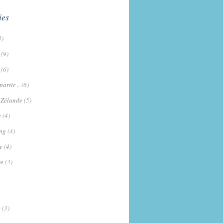
ies
3)
(9)
(6)
artir ..
(6)
 Zélande
(5)
e
(4)
ng
(4)
e
(4)
e
(3)
e
(3)