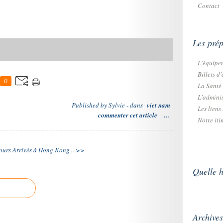
Contact
Les prép
L'équipe
Billets d
0
La Santé
L'adminis
Published by Sylvie
-
dans
viet nam
Les liens u
commenter cet article
…
Notre iti
ours
Arrivés à Hong Kong .. >>
Quelle h
Archives