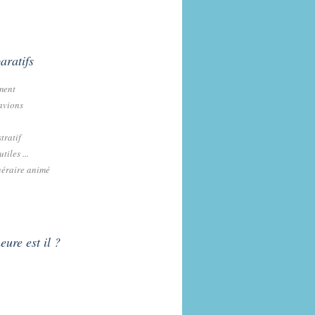
aratifs
ment
'avions
tratif
tiles ...
néraire animé
eure est il ?