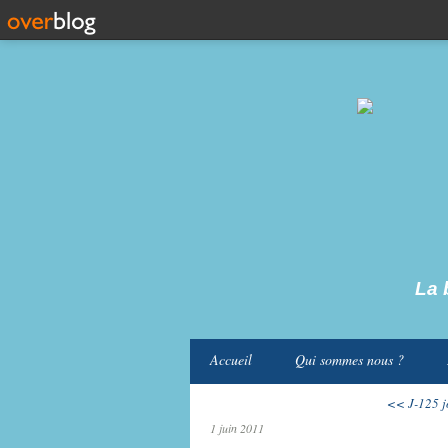
La b
Accueil
Qui sommes nous ?
<< J-125 j
1 juin 2011