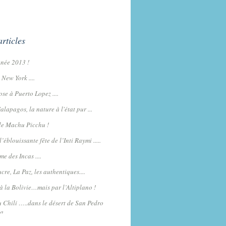
articles
née 2013 !
New York ....
se à Puerto Lopez ....
alapagos, la nature à l'état pur ...
le Machu Picchu !
’éblouissante fête de l’Inti Raymi .....
e des Incas ....
cre, La Paz, les authentiques....
à la Bolivie…mais par l’Altiplano !
 Chili …..dans le désert de San Pedro
a.