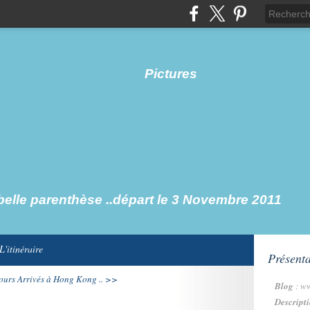
elle parenthèse ..départ le 3 Novemb
L'itinéraire
Présenta
ours
Arrivés à Hong Kong .. >>
Blog
: w
Descript