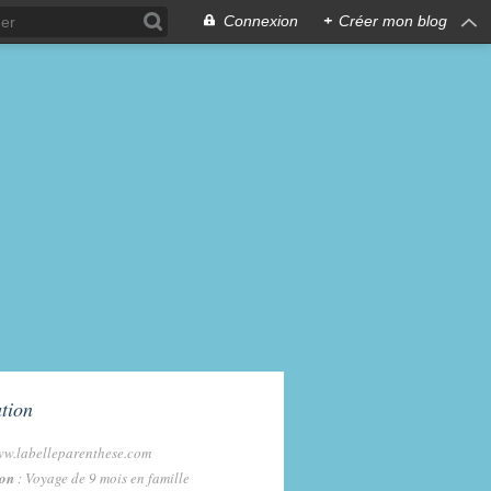
Connexion
+
Créer mon blog
re 2011
tion
ww.labelleparenthese.com
ion
: Voyage de 9 mois en famille